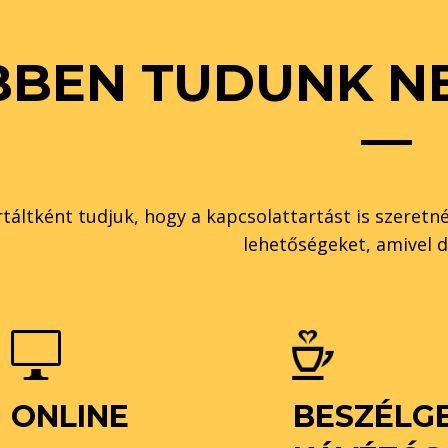
BBEN TUDUNK NE
—
rtáltként tudjuk, hogy a kapcsolattartást is szere
lehetőségeket, amivel 
ONLINE
BESZÉLG