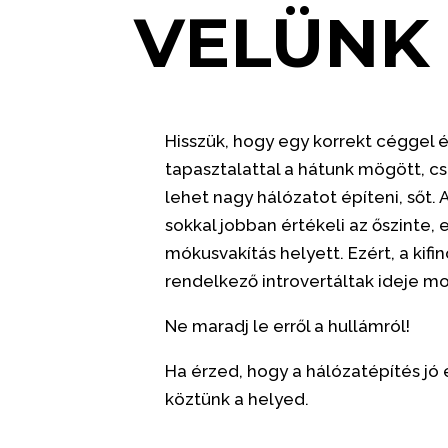
VELÜN
Hisszük, hogy egy korrekt céggel 
tapasztalattal a hátunk mögött, c
lehet nagy hálózatot építeni, sőt
sokkal jobban értékeli az őszinte,
mókusvakítás helyett. Ezért, a kif
rendelkező introvertáltak ideje mos
Ne maradj le erről a hullámról!
Ha érzed, hogy a hálózatépítés jó 
köztünk a helyed.