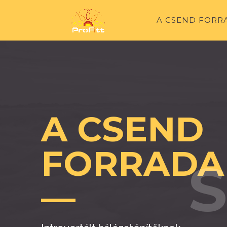
A CSEND FORR
A CSEND
FORRADA
—