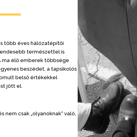
K
—
és több éves hálózatépítői
sendesebb természettel is
. A ma élő emberek többsége
 egyenes beszédet, a tapsikolós
inomult belső értékekkel
t jött el.
és nem csak „olyanoknak” való,