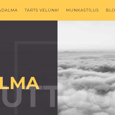
ADALMA
TARTS VELÜNK!
MUNKASTÍLUS
BL
LMA
SUTTOG