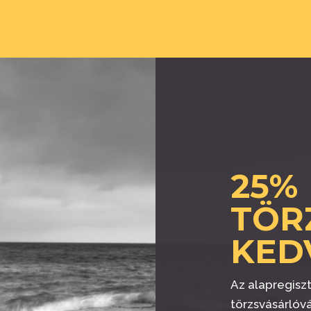
25%
TÖR
KED
Az alapregiszt
törzsvásárlóvá