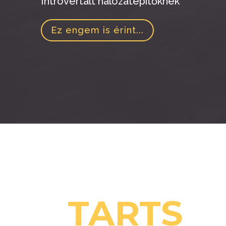
Introvertált hálózatépítőknek
Ez engem is érint...
TARTS