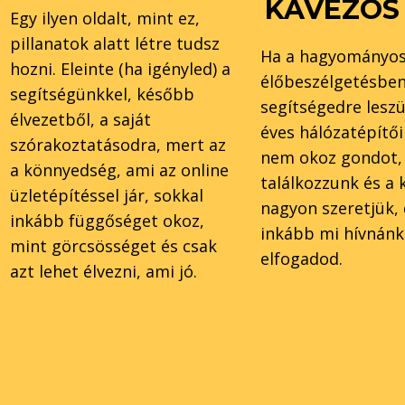
KÁVÉZÓS
Egy ilyen oldalt, mint ez,
pillanatok alatt létre tudsz
Ha a hagyományo
hozni. Eleinte (ha igényled) a
élőbeszélgetésben 
segítségünkkel, később
segítségedre lesz
élvezetből, a saját
éves hálózatépítői
szórakoztatásodra, mert az
nem okoz gondot,
a könnyedség, ami az online
találkozzunk és a k
üzletépítéssel jár, sokkal
nagyon szeretjük, 
inkább függőséget okoz,
inkább mi hívnánk
mint görcsösséget és csak
elfogadod.
azt lehet élvezni, ami jó.