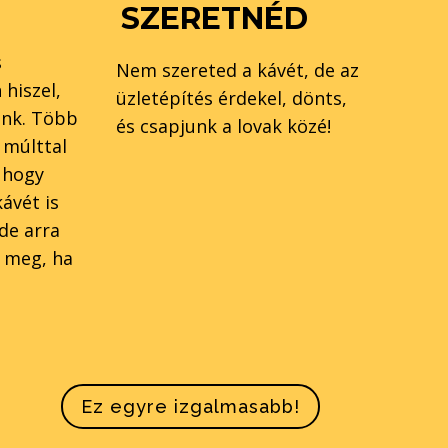
SZERETNÉD
s
Nem szereted a kávét, de az
hiszel,
üzletépítés érdekel, dönts,
ünk. Több
és csapjunk a lovak közé!
 múlttal
 hogy
ávét is
de arra
 meg, ha
Ez egyre izgalmasabb!