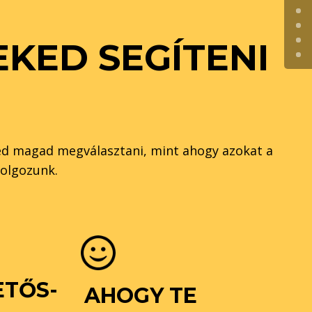
KED SEGÍTENI
tnéd magad megválasztani, mint ahogy azokat a
dolgozunk.
ETŐS-
AHOGY TE