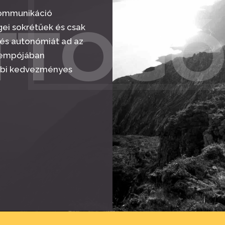
 kommunikáció
TTOGÓ
gei sokrétűek és csak
 és autonómiát ad az
 tempójában
ábbi kedvezményes