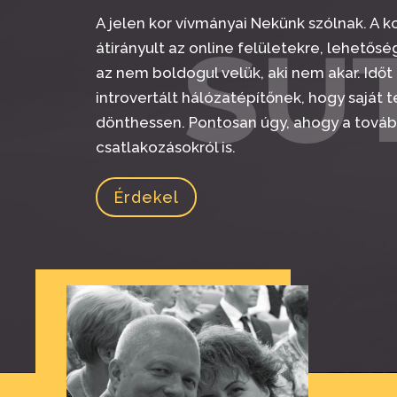
A jelen kor vívmányai Nekünk szólnak. A
SU
átirányult az online felületekre, lehetősé
az nem boldogul velük, aki nem akar. Időt
introvertált hálózatépítőnek, hogy saját
dönthessen. Pontosan úgy, ahogy a tov
csatlakozásokról is.
Érdekel