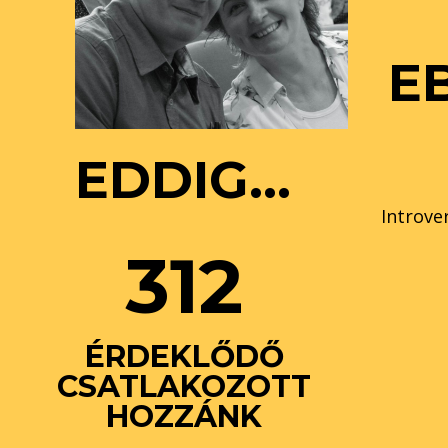
E
EDDIG…
Introve
312
ÉRDEKLŐDŐ
CSATLAKOZOTT
HOZZÁNK