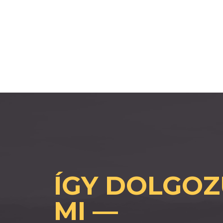
ÍGY DOLGO
MI —